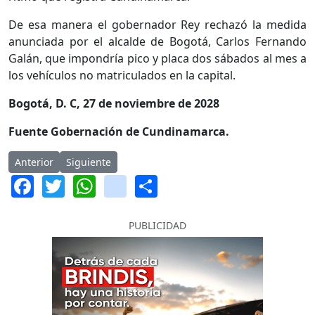
De esa manera el gobernador Rey rechazó la medida
anunciada por el alcalde de Bogotá, Carlos Fernando
Galán, que impondría pico y placa dos sábados al mes a
los vehículos no matriculados en la capital.
Bogotá, D. C, 27 de noviembre de 2028
Fuente Gobernación de Cundinamarca.
Artículo anterior: Min-educación destina $4.781 millones para 
Artículo siguiente: Gobernador Rey destina $383.000 
Anterior
Siguiente
Facebook
Twitter
WhatsApp
instagram
Share
PUBLICIDAD