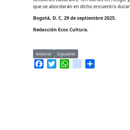
que se abordarán en dicho encuentro durant
Bogotá, D. C, 29 de septiembre 2025.
Redacción Ecos Cultura.
Artículo anterior: Colombiano elegido Presiden
Artículo siguiente: “Artes para la Paz
Anterior
Siguiente
Facebook
Twitter
WhatsApp
instagram
Share