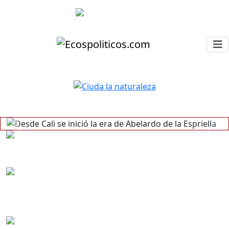
Desde Cali se inició la era de
Abelardo de la Espriella
Previous
Next
Alertan sobre aumento del
confinamiento en
Colombia
“Colombia no se
transforma con
proyecticos: hay
que descen...
Presidente Petro instala el