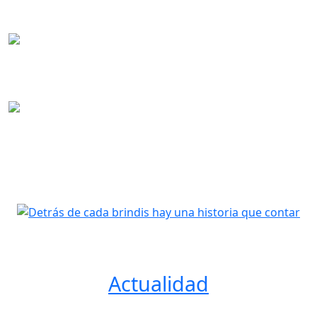
Congreso y destaca el
"legado" ...
Eljach a nuevos
senadores: “Un
Congreso débil es la
antes...
“El territorio hoy
es más grande
que el Estado”:
senado...
Actualidad