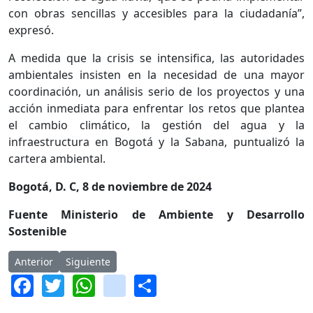
con obras sencillas y accesibles para la ciudadanía”,
expresó.
A medida que la crisis se intensifica, las autoridades
ambientales insisten en la necesidad de una mayor
coordinación, un análisis serio de los proyectos y una
acción inmediata para enfrentar los retos que plantea
el cambio climático, la gestión del agua y la
infraestructura en Bogotá y la Sabana, puntualizó la
cartera ambiental.
Bogotá, D. C, 8 de noviembre de 2024
Fuente Ministerio de Ambiente y Desarrollo
Sostenible
Artículo anterior: Racionamiento de agua en Bogotá continuará
Artículo siguiente: Concejo de Bogotá inicia trámit
Anterior
Siguiente
Facebook
Twitter
WhatsApp
instagram
Share