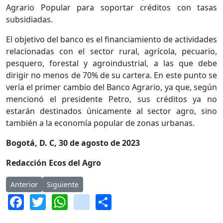
Agrario Popular para soportar créditos con tasas
subsidiadas.
El objetivo del banco es el financiamiento de actividades
relacionadas con el sector rural, agrícola, pecuario,
pesquero, forestal y agroindustrial, a las que debe
dirigir no menos de 70% de su cartera. En este punto se
vería el primer cambio del Banco Agrario, ya que, según
mencionó el presidente Petro, sus créditos ya no
estarán destinados únicamente al sector agro, sino
también a la economía popular de zonas urbanas.
Bogotá, D. C, 30 de agosto de 2023
Redacción Ecos del Agro
Artículo anterior: MinAgricultura y los siete años del Acuerdo F
Artículo siguiente: Colombia asegura producción de
Anterior
Siguiente
Facebook
Twitter
WhatsApp
instagram
Share